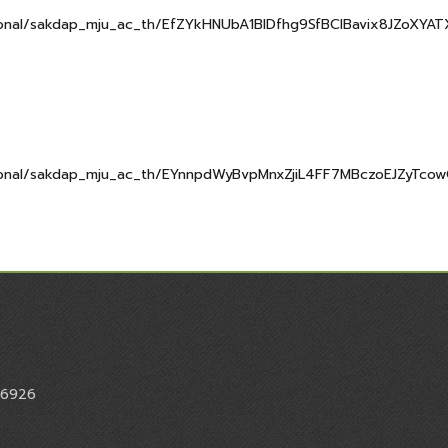
ersonal/sakdap_mju_ac_th/EfZYkHNUbA1BlDfhg9SfBCIBavix8JZoX
ersonal/sakdap_mju_ac_th/EYnnpdWyBvpMnxZjiL4FF7MBczoEJZyTc
 6926