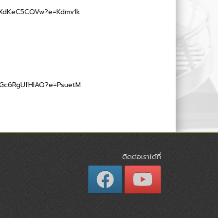
YATXdKeC5CQVw?e=Kdmv1k
owGc6RgUfHlAQ?e=PsuetM
ติดต่อเราได้ที่